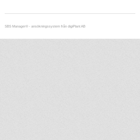
SBS Manager®
-
ansökningssystem
från
digiPlant AB